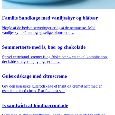
Familie Sandkage med vaniljeskyr og blåbær
Nogle af de bedste serveringer er også de nemmeste. Med
vaniljeskyr, blåbær og spiselige blomster e…
Sommertærte med is, bær og chokolade
Sprød tærtebund, cremet is og friske bær – en enkel kombination,
der både smager dejligt og ser fan…
Gulerodskage med citruscreme
Giv den klassiske gulerodskage et friskt og cremet løft med en
ostecreme med citrus. Rør flødeost s…
Is-sandwich af hindbærroulade