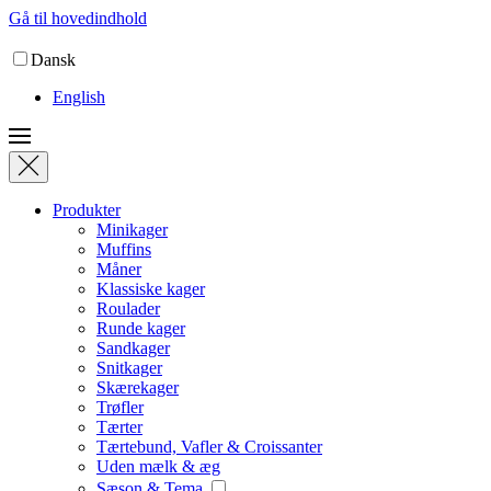
Gå til hovedindhold
Dansk
English
Produkter
Minikager
Muffins
Måner
Klassiske kager
Roulader
Runde kager
Sandkager
Snitkager
Skærekager
Trøfler
Tærter
Tærtebund, Vafler & Croissanter
Uden mælk & æg
Sæson & Tema