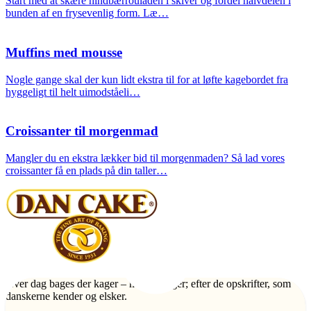
Start med at skære hindbærrouladen i skiver og fordel halvdelen i
bunden af en frysevenlig form. Læ…
Muffins med mousse
Nogle gange skal der kun lidt ekstra til for at løfte kagebordet fra
hyggeligt til helt uimodståeli…
Croissanter til morgenmad
Mangler du en ekstra lækker bid til morgenmaden? Så lad vores
croissanter få en plads på din taller…
Hver dag bages der kager – mange kager; efter de opskrifter, som
danskerne kender og elsker.