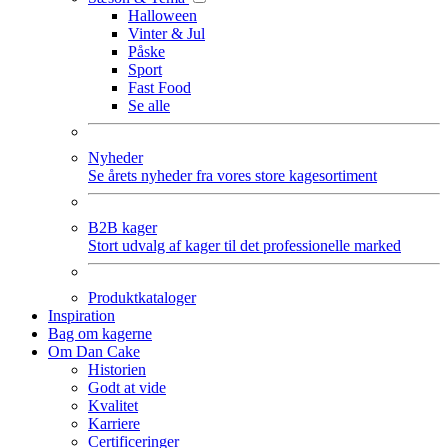
Halloween
Vinter & Jul
Påske
Sport
Fast Food
Se alle
Nyheder
Se årets nyheder fra vores store kagesortiment
B2B kager
Stort udvalg af kager til det professionelle marked
Produktkataloger
Inspiration
Bag om kagerne
Om Dan Cake
Historien
Godt at vide
Kvalitet
Karriere
Certificeringer