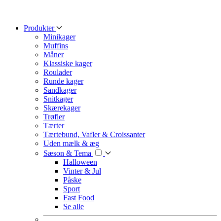
Produkter
Minikager
Muffins
Måner
Klassiske kager
Roulader
Runde kager
Sandkager
Snitkager
Skærekager
Trøfler
Tærter
Tærtebund, Vafler & Croissanter
Uden mælk & æg
Sæson & Tema
Halloween
Vinter & Jul
Påske
Sport
Fast Food
Se alle