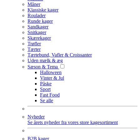
Måner
Klassiske kager
Roulader
Runde kager
Sandkager
Snitkager
Skærekager
Trøfler
Tærter
Tærtebund, Vafler & Croissanter
Uden mælk & æg
Sæson & Tema
Halloween
Vinter & Jul
Påske
Sport
Fast Food
Se alle
Nyheder
Se årets nyheder fra vores store kagesortiment
B2B kager