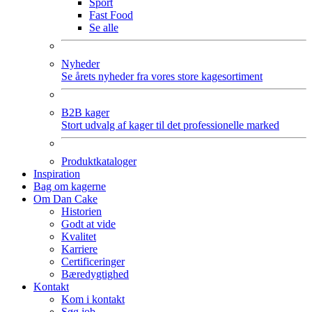
Sport
Fast Food
Se alle
Nyheder
Se årets nyheder fra vores store kagesortiment
B2B kager
Stort udvalg af kager til det professionelle marked
Produktkataloger
Inspiration
Bag om kagerne
Om Dan Cake
Historien
Godt at vide
Kvalitet
Karriere
Certificeringer
Bæredygtighed
Kontakt
Kom i kontakt
Søg job