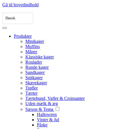
Gå til hovedindhold
Dansk
Produkter
Minikager
Muffins
Måner
Klassiske kager
Roulader
Runde kager
Sandkager
Snitkager
Skærekager
Trøfler
Tærter
Tærtebund, Vafler & Croissanter
Uden mælk & æg
Sæson & Tema
Halloween
Vinter & Jul
Påske