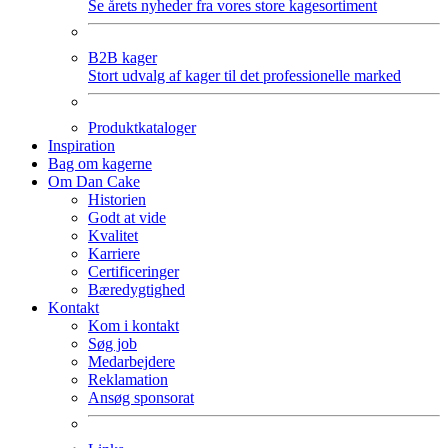
Se årets nyheder fra vores store kagesortiment
B2B kager
Stort udvalg af kager til det professionelle marked
Produktkataloger
Inspiration
Bag om kagerne
Om Dan Cake
Historien
Godt at vide
Kvalitet
Karriere
Certificeringer
Bæredygtighed
Kontakt
Kom i kontakt
Søg job
Medarbejdere
Reklamation
Ansøg sponsorat