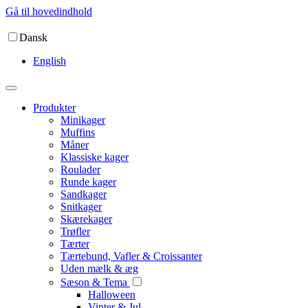
Gå til hovedindhold
Dansk
English
Produkter
Minikager
Muffins
Måner
Klassiske kager
Roulader
Runde kager
Sandkager
Snitkager
Skærekager
Trøfler
Tærter
Tærtebund, Vafler & Croissanter
Uden mælk & æg
Sæson & Tema
Halloween
Vinter & Jul