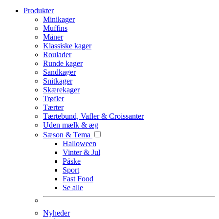
Produkter
Minikager
Muffins
Måner
Klassiske kager
Roulader
Runde kager
Sandkager
Snitkager
Skærekager
Trøfler
Tærter
Tærtebund, Vafler & Croissanter
Uden mælk & æg
Sæson & Tema
Halloween
Vinter & Jul
Påske
Sport
Fast Food
Se alle
Nyheder