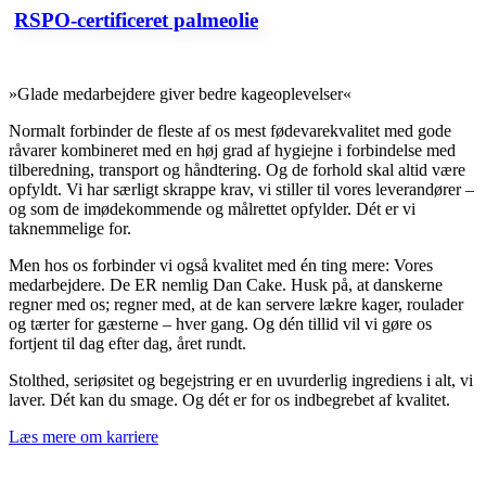
RSPO-certificeret palmeolie
»Glade medarbejdere giver bedre kageoplevelser«
Normalt forbinder de fleste af os mest fødevarekvalitet med gode
råvarer kombineret med en høj grad af hygiejne i forbindelse med
tilberedning, transport og håndtering. Og de forhold skal altid være
opfyldt. Vi har særligt skrappe krav, vi stiller til vores leverandører –
og som de imødekommende og målrettet opfylder. Dét er vi
taknemmelige for.
Men hos os forbinder vi også kvalitet med én ting mere: Vores
medarbejdere. De ER nemlig Dan Cake. Husk på, at danskerne
regner med os; regner med, at de kan servere lækre kager, roulader
og tærter for gæsterne – hver gang. Og dén tillid vil vi gøre os
fortjent til dag efter dag, året rundt.
Stolthed, seriøsitet og begejstring er en uvurderlig ingrediens i alt, vi
laver. Dét kan du smage. Og dét er for os indbegrebet af kvalitet.
Læs mere om karriere