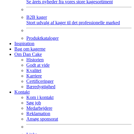
Se årets nyheder fra vores store kagesortiment
B2B kager
Stort udvalg af kager til det professionelle marked
Produktkataloger
Inspiration
Bag om kagerne
Om Dan Cake
Historien
Godt at vide
Kvalitet
Karriere
Certificeringer
Bæredygtighed
Kontakt
Kom i kontakt
Søg job
Medarbejdere
Reklamation
Ansøg sponsorat