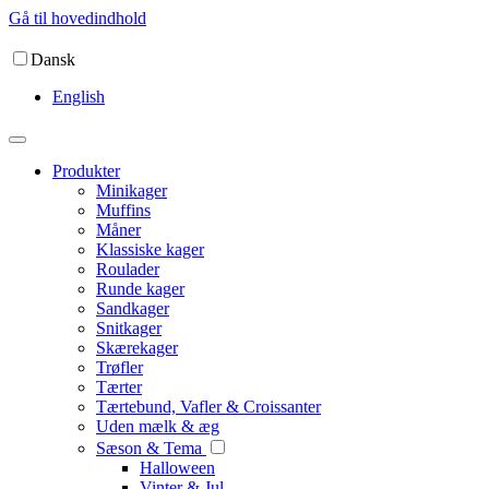
Gå til hovedindhold
Dansk
English
Produkter
Minikager
Muffins
Måner
Klassiske kager
Roulader
Runde kager
Sandkager
Snitkager
Skærekager
Trøfler
Tærter
Tærtebund, Vafler & Croissanter
Uden mælk & æg
Sæson & Tema
Halloween
Vinter & Jul