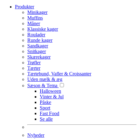
Produkter
Minikager
Muffins
Måner
Klassiske kager
Roulader
Runde kager
Sandkager
Snitkager
Skærekager
Trøfler
Tærter
Tærtebund, Vafler & Croissanter
Uden mælk & æg
Sæson & Tema
Halloween
Vinter & Jul
Påske
Sport
Fast Food
Se alle
Nyheder