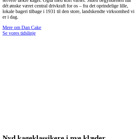
servere lækre kager. Også med kort varsel. Siden begyndelsen har
dét ønske været central drivkraft for os – fra det oprindelige lille,
lokale bageri tilbage i 1931 til den store, landskendte virksomhed vi
er i dag.
Mere om Dan Cake
Se vores tidslinje
Nyd kageklassikere i nye klæder