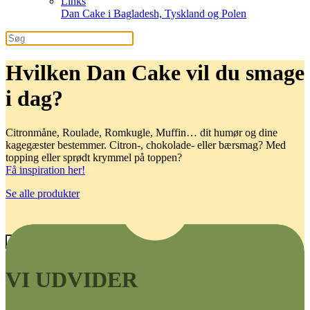
Links
Dan Cake i Bagladesh, Tyskland og Polen
Hvilken Dan Cake vil du smage
i dag?
Citronmåne, Roulade, Romkugle, Muffin… dit humør og dine
kagegæster bestemmer. Citron-, chokolade- eller bærsmag? Med
topping eller sprødt krymmel på toppen?
Få inspiration her!
Se alle produkter
×
VI UDVIDER