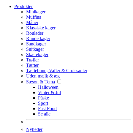
Produkter
Minikager
Muffins
Måner
Klassiske kager
Roulader
Runde kager
Sandkager
Snitkager
Skærekager
Trøfler
Tærter
Tærtebund, Vafler & Croissanter
Uden mælk & æg
Sæson & Tema
Halloween
Vinter & Jul
Påske
Sport
Fast Food
Se alle
Nyheder