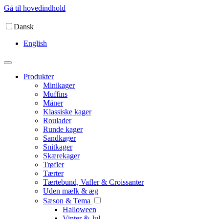
Gå til hovedindhold
Dansk
English
Produkter
Minikager
Muffins
Måner
Klassiske kager
Roulader
Runde kager
Sandkager
Snitkager
Skærekager
Trøfler
Tærter
Tærtebund, Vafler & Croissanter
Uden mælk & æg
Sæson & Tema
Halloween
Vinter & Jul