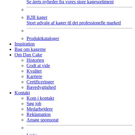
Se årets nyheder fra vores store kagesortiment
B2B kager
Stort udvalg af kager til det professionelle marked
Produktkataloger
Inspiration
Bag om kagerne
Om Dan Cake
Historien
Godt at vide
Kvalitet
Karriere
Certificeringer
Bæredygtighed
Kontakt
Kom i kontakt
Søg job
Medarbejdere
Reklamation
Ansøg sponsorat