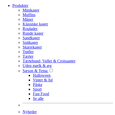
Produkter
Minikager
Muffins
Måner
Klassiske kager
Roulader
Runde kager
Sandkager
Snitkager
Skærekager
Trøfler
Tærter
Tærtebund, Vafler & Croissanter
Uden mælk & æg
Sæson & Tema
Halloween
Vinter & Jul
Påske
Sport
Fast Food
Se alle
Nyheder