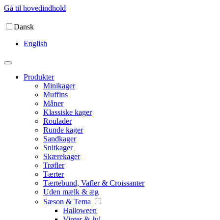
Gå til hovedindhold
Dansk
English
Produkter
Minikager
Muffins
Måner
Klassiske kager
Roulader
Runde kager
Sandkager
Snitkager
Skærekager
Trøfler
Tærter
Tærtebund, Vafler & Croissanter
Uden mælk & æg
Sæson & Tema
Halloween
Vinter & Jul