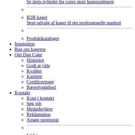
Se årets nyheder fra vores store kagesortiment
B2B kager
Stort udvalg af kager til det professionelle marked
Produktkataloger
Inspiration
Bag om kagerne
Om Dan Cake
Historien
Godt at vide
Kvalitet
Karriere
Certificeringer
Bæredygtighed
Kontakt
Kom i kontakt
Søg job
Medarbejdere
Reklamation
Ansøg sponsorat