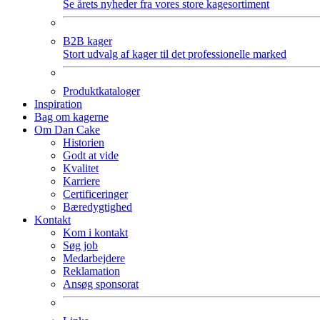
Se årets nyheder fra vores store kagesortiment
B2B kager
Stort udvalg af kager til det professionelle marked
Produktkataloger
Inspiration
Bag om kagerne
Om Dan Cake
Historien
Godt at vide
Kvalitet
Karriere
Certificeringer
Bæredygtighed
Kontakt
Kom i kontakt
Søg job
Medarbejdere
Reklamation
Ansøg sponsorat