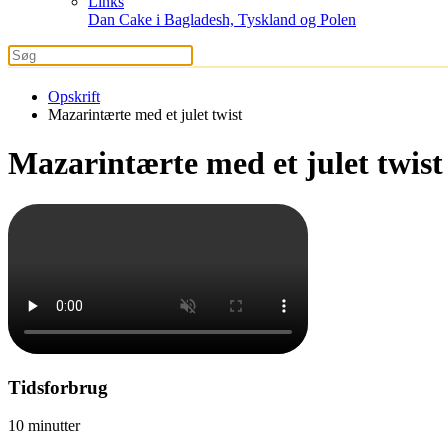
Links
Dan Cake i Bagladesh, Tyskland og Polen
Opskrift
Mazarintærte med et julet twist
Mazarintærte med et julet twist
Tidsforbrug
10 minutter