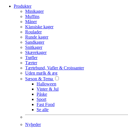
Produkter
Minikager
Muffins
Måner
Klassiske kager
Roulader
Runde kager
Sandkager
Snitkager
Skærekager
Trøfler
Tærter
Tærtebund, Vafler & Croissanter
Uden mælk & æg
Sæson & Tema
Halloween
Vinter & Jul
Påske
Sport
Fast Food
Se alle
Nyheder