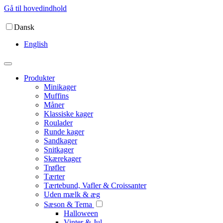
Gå til hovedindhold
Dansk
English
Produkter
Minikager
Muffins
Måner
Klassiske kager
Roulader
Runde kager
Sandkager
Snitkager
Skærekager
Trøfler
Tærter
Tærtebund, Vafler & Croissanter
Uden mælk & æg
Sæson & Tema
Halloween
Vinter & Jul