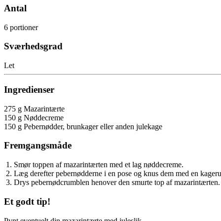
Antal
6 portioner
Sværhedsgrad
Let
Ingredienser
275 g Mazarintærte
150 g Nøddecreme
150 g Pebernødder, brunkager eller anden julekage
Fremgangsmåde
Smør toppen af mazarintærten med et lag nøddecreme.
Læg derefter pebernødderne i en pose og knus dem med en kageru
Drys pebernødcrumblen henover den smurte top af mazarintærten.
Et godt tip!
Pynt eventuelt din mazarintærte med juleslik