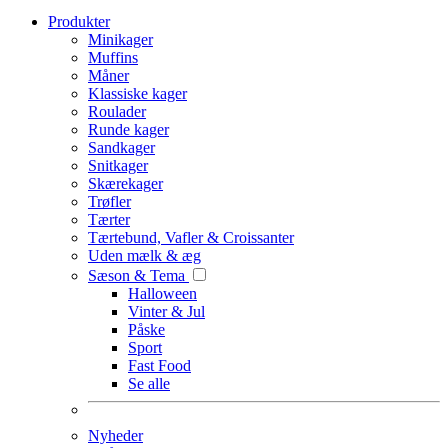
Produkter
Minikager
Muffins
Måner
Klassiske kager
Roulader
Runde kager
Sandkager
Snitkager
Skærekager
Trøfler
Tærter
Tærtebund, Vafler & Croissanter
Uden mælk & æg
Sæson & Tema
Halloween
Vinter & Jul
Påske
Sport
Fast Food
Se alle
Nyheder