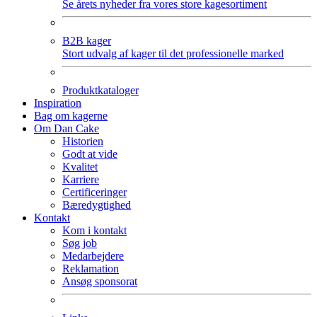
Se årets nyheder fra vores store kagesortiment
B2B kager
Stort udvalg af kager til det professionelle marked
Produktkataloger
Inspiration
Bag om kagerne
Om Dan Cake
Historien
Godt at vide
Kvalitet
Karriere
Certificeringer
Bæredygtighed
Kontakt
Kom i kontakt
Søg job
Medarbejdere
Reklamation
Ansøg sponsorat