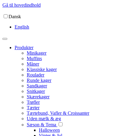
Gå til hovedindhold
Dansk
English
Produkter
Minikager
Muffins
Måner
Klassiske kager
Roulader
Runde kager
Sandkager
Snitkager
Skærekager
Trøfler
Tærter
Tærtebund, Vafler & Croissanter
Uden mælk & æg
Sæson & Tema
Halloween
Vinter & Jul