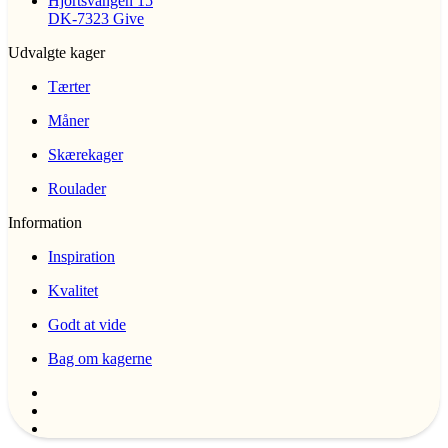
Hjortsvangen 15
DK-7323 Give
Udvalgte kager
Tærter
Måner
Skærekager
Roulader
Information
Inspiration
Kvalitet
Godt at vide
Bag om kagerne