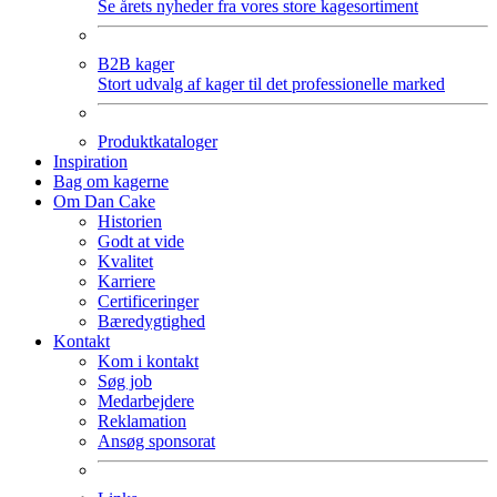
Se årets nyheder fra vores store kagesortiment
B2B kager
Stort udvalg af kager til det professionelle marked
Produktkataloger
Inspiration
Bag om kagerne
Om Dan Cake
Historien
Godt at vide
Kvalitet
Karriere
Certificeringer
Bæredygtighed
Kontakt
Kom i kontakt
Søg job
Medarbejdere
Reklamation
Ansøg sponsorat