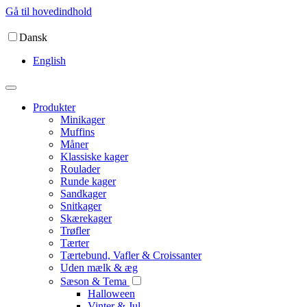
Gå til hovedindhold
Dansk
English
Produkter
Minikager
Muffins
Måner
Klassiske kager
Roulader
Runde kager
Sandkager
Snitkager
Skærekager
Trøfler
Tærter
Tærtebund, Vafler & Croissanter
Uden mælk & æg
Sæson & Tema
Halloween
Vinter & Jul