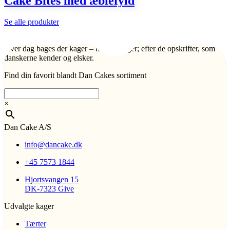
Cake Bites med æblefyld
Se alle produkter
Hver dag bages der kager – mange kager; efter de opskrifter, som
danskerne kender og elsker.
Find din favorit blandt Dan Cakes sortiment
×
Dan Cake A/S
info@dancake.dk
+45 7573 1844
Hjortsvangen 15
DK-7323 Give
Udvalgte kager
Tærter