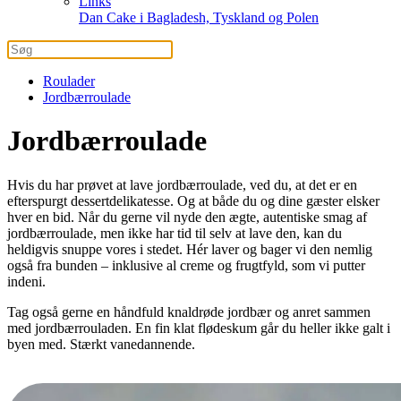
Links
Dan Cake i Bagladesh, Tyskland og Polen
Roulader
Jordbærroulade
Jordbærroulade
Hvis du har prøvet at lave jordbærroulade, ved du, at det er en
efterspurgt dessertdelikatesse. Og at både du og dine gæster elsker
hver en bid. Når du gerne vil nyde den ægte, autentiske smag af
jordbærroulade, men ikke har tid til selv at lave den, kan du
heldigvis snuppe vores i stedet. Hér laver og bager vi den nemlig
også fra bunden – inklusive al creme og frugtfyld, som vi putter
indeni.
Tag også gerne en håndfuld knaldrøde jordbær og anret sammen
med jordbærrouladen. En fin klat flødeskum går du heller ikke galt i
byen med. Stærkt vanedannende.