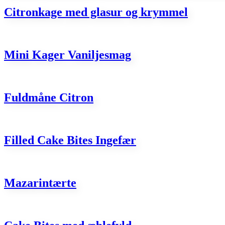
Citronkage med glasur og krymmel
Mini Kager Vaniljesmag
Fuldmåne Citron
Filled Cake Bites Ingefær
Mazarintærte