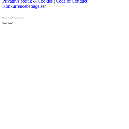
Privatlivs politik & Cookies
│
Code of Conduct
│
Konkurrencebetingelser