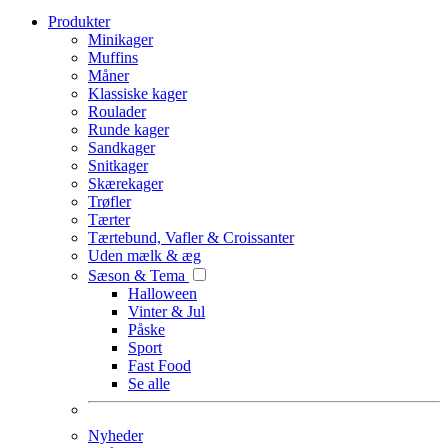
Produkter
Minikager
Muffins
Måner
Klassiske kager
Roulader
Runde kager
Sandkager
Snitkager
Skærekager
Trøfler
Tærter
Tærtebund, Vafler & Croissanter
Uden mælk & æg
Sæson & Tema
Halloween
Vinter & Jul
Påske
Sport
Fast Food
Se alle
Nyheder