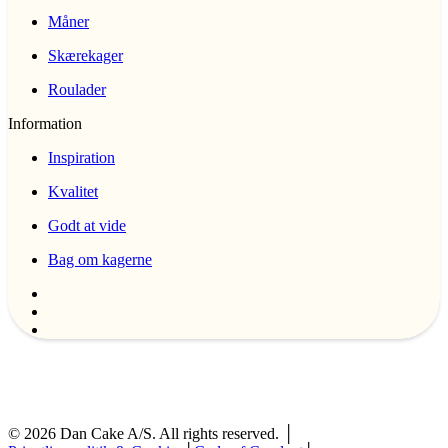
Måner
Skærekager
Roulader
Information
Inspiration
Kvalitet
Godt at vide
Bag om kagerne
©
2026
Dan Cake A/S. All rights reserved. │