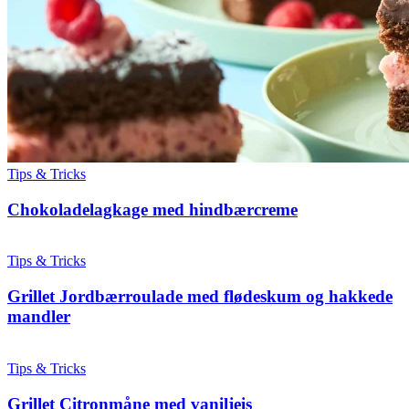
Tips & Tricks
Chokoladelagkage med hindbærcreme
Tips & Tricks
Grillet Jordbærroulade med flødeskum og hakkede
mandler
Tips & Tricks
Grillet Citronmåne med vaniljeis