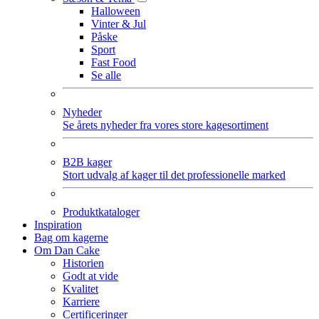
Halloween
Vinter & Jul
Påske
Sport
Fast Food
Se alle
Nyheder
Se årets nyheder fra vores store kagesortiment
B2B kager
Stort udvalg af kager til det professionelle marked
Produktkataloger
Inspiration
Bag om kagerne
Om Dan Cake
Historien
Godt at vide
Kvalitet
Karriere
Certificeringer