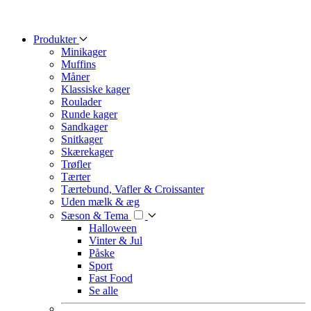
Produkter
Minikager
Muffins
Måner
Klassiske kager
Roulader
Runde kager
Sandkager
Snitkager
Skærekager
Trøfler
Tærter
Tærtebund, Vafler & Croissanter
Uden mælk & æg
Sæson & Tema
Halloween
Vinter & Jul
Påske
Sport
Fast Food
Se alle