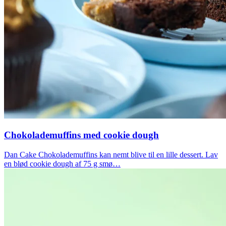
Chokolademuffins med cookie dough
Dan Cake Chokolademuffins kan nemt blive til en lille dessert. Lav
en blød cookie dough af 75 g smø…