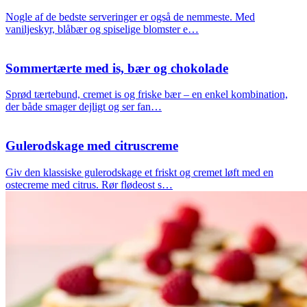
Nogle af de bedste serveringer er også de nemmeste. Med
vaniljeskyr, blåbær og spiselige blomster e…
Sommertærte med is, bær og chokolade
Sprød tærtebund, cremet is og friske bær – en enkel kombination,
der både smager dejligt og ser fan…
Gulerodskage med citruscreme
Giv den klassiske gulerodskage et friskt og cremet løft med en
ostecreme med citrus. Rør flødeost s…