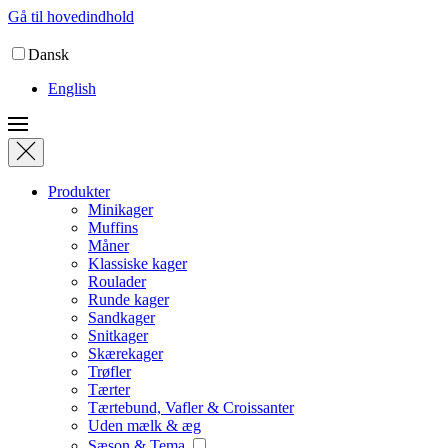
Gå til hovedindhold
Dansk
English
Produkter
Minikager
Muffins
Måner
Klassiske kager
Roulader
Runde kager
Sandkager
Snitkager
Skærekager
Trøfler
Tærter
Tærtebund, Vafler & Croissanter
Uden mælk & æg
Sæson & Tema