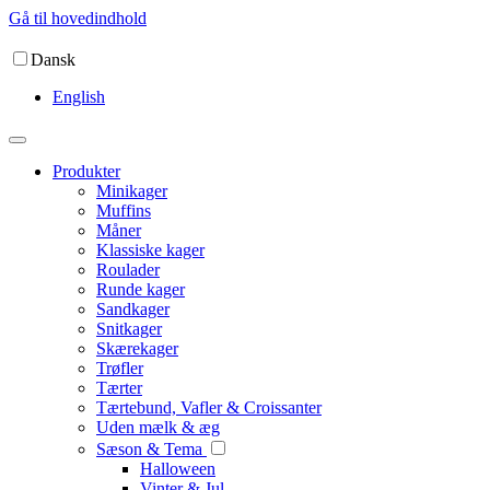
Gå til hovedindhold
Dansk
English
Produkter
Minikager
Muffins
Måner
Klassiske kager
Roulader
Runde kager
Sandkager
Snitkager
Skærekager
Trøfler
Tærter
Tærtebund, Vafler & Croissanter
Uden mælk & æg
Sæson & Tema
Halloween
Vinter & Jul