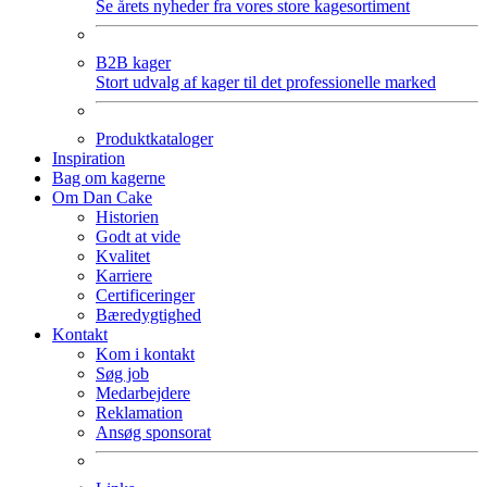
Se årets nyheder fra vores store kagesortiment
B2B kager
Stort udvalg af kager til det professionelle marked
Produktkataloger
Inspiration
Bag om kagerne
Om Dan Cake
Historien
Godt at vide
Kvalitet
Karriere
Certificeringer
Bæredygtighed
Kontakt
Kom i kontakt
Søg job
Medarbejdere
Reklamation
Ansøg sponsorat