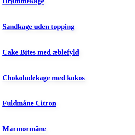
Drømmekage
Sandkage uden topping
Cake Bites med æblefyld
Chokoladekage med kokos
Fuldmåne Citron
Marmormåne