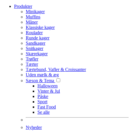
Produkter
Minikager
Muffins
Måner
Klassiske kager
Roulader
Runde kager
Sandkager
Snitkager
Skærekager
Trøfler
Tærter
Tærtebund, Vafler & Croissanter
Uden mælk & æg
Sæson & Tema
Halloween
Vinter & Jul
Påske
Sport
Fast Food
Se alle
Nyheder