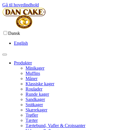
Gå til hovedindhold
Dansk
English
Produkter
Minikager
Muffins
Måner
Klassiske kager
Roulader
Runde kager
Sandkager
Snitkager
Skærekager
Trøfler
Tærter
Tærtebund, Vafler & Croissanter