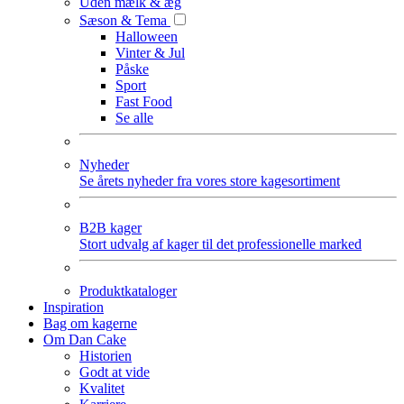
Uden mælk & æg
Sæson & Tema
Halloween
Vinter & Jul
Påske
Sport
Fast Food
Se alle
Nyheder
Se årets nyheder fra vores store kagesortiment
B2B kager
Stort udvalg af kager til det professionelle marked
Produktkataloger
Inspiration
Bag om kagerne
Om Dan Cake
Historien
Godt at vide
Kvalitet