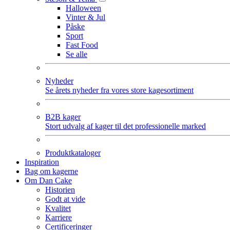
Halloween
Vinter & Jul
Påske
Sport
Fast Food
Se alle
Nyheder
Se årets nyheder fra vores store kagesortiment
B2B kager
Stort udvalg af kager til det professionelle marked
Produktkataloger
Inspiration
Bag om kagerne
Om Dan Cake
Historien
Godt at vide
Kvalitet
Karriere
Certificeringer