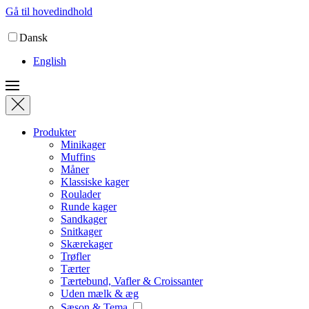
Gå til hovedindhold
Dansk
English
Produkter
Minikager
Muffins
Måner
Klassiske kager
Roulader
Runde kager
Sandkager
Snitkager
Skærekager
Trøfler
Tærter
Tærtebund, Vafler & Croissanter
Uden mælk & æg
Sæson & Tema