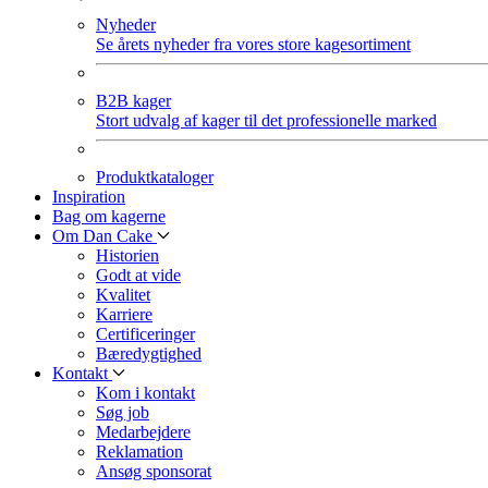
Nyheder
Se årets nyheder fra vores store kagesortiment
B2B kager
Stort udvalg af kager til det professionelle marked
Produktkataloger
Inspiration
Bag om kagerne
Om Dan Cake
Historien
Godt at vide
Kvalitet
Karriere
Certificeringer
Bæredygtighed
Kontakt
Kom i kontakt
Søg job
Medarbejdere
Reklamation
Ansøg sponsorat