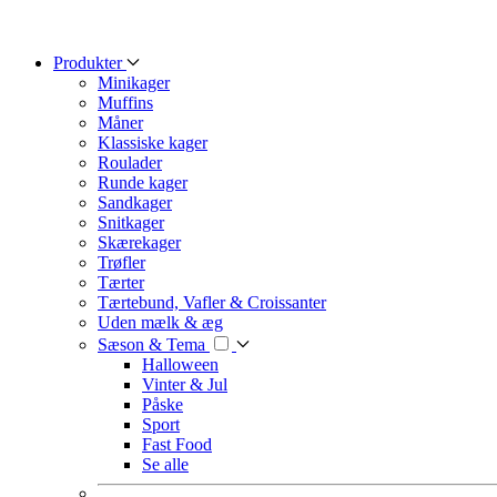
Produkter
Minikager
Muffins
Måner
Klassiske kager
Roulader
Runde kager
Sandkager
Snitkager
Skærekager
Trøfler
Tærter
Tærtebund, Vafler & Croissanter
Uden mælk & æg
Sæson & Tema
Halloween
Vinter & Jul
Påske
Sport
Fast Food
Se alle