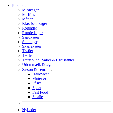
Produkter
Minikager
Muffins
Måner
Klassiske kager
Roulader
Runde kager
Sandkager
Snitkager
Skærekager
Trøfler
Tærter
Tærtebund, Vafler & Croissanter
Uden mælk & æg
Sæson & Tema
Halloween
Vinter & Jul
Påske
Sport
Fast Food
Se alle
Nyheder