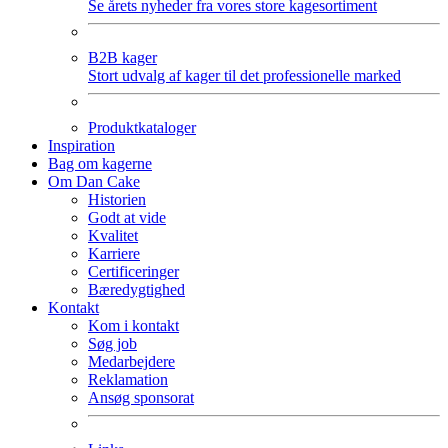
Se årets nyheder fra vores store kagesortiment
B2B kager
Stort udvalg af kager til det professionelle marked
Produktkataloger
Inspiration
Bag om kagerne
Om Dan Cake
Historien
Godt at vide
Kvalitet
Karriere
Certificeringer
Bæredygtighed
Kontakt
Kom i kontakt
Søg job
Medarbejdere
Reklamation
Ansøg sponsorat