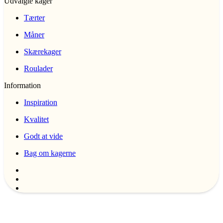
Udvalgte kager
Tærter
Måner
Skærekager
Roulader
Information
Inspiration
Kvalitet
Godt at vide
Bag om kagerne