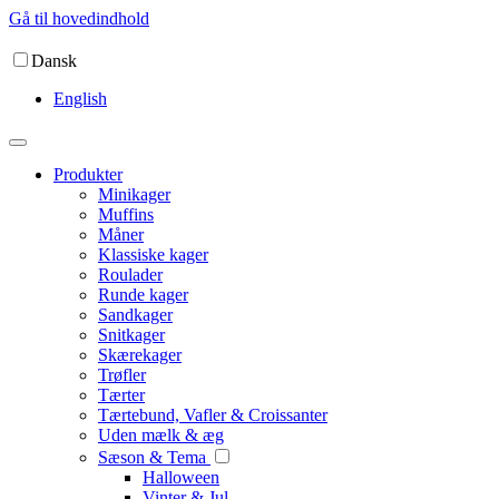
Gå til hovedindhold
Dansk
English
Produkter
Minikager
Muffins
Måner
Klassiske kager
Roulader
Runde kager
Sandkager
Snitkager
Skærekager
Trøfler
Tærter
Tærtebund, Vafler & Croissanter
Uden mælk & æg
Sæson & Tema
Halloween
Vinter & Jul