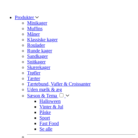
Produkter
Minikager
Muffins
Måner
Klassiske kager
Roulader
Runde kager
Sandkager
Snitkager
Skærekager
Trøfler
Tærter
Tærtebund, Vafler & Croissanter
Uden mælk & æg
Sæson & Tema
Halloween
Vinter & Jul
Påske
Sport
Fast Food
Se alle