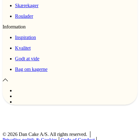
Skærekager
Roulader
Information
Inspiration
Kvalitet
Godt at vide
Bag om kagerne
©
2026
Dan Cake A/S. All rights reserved. │
Privatlivs politik & Cookies
│
Code of Conduct
│