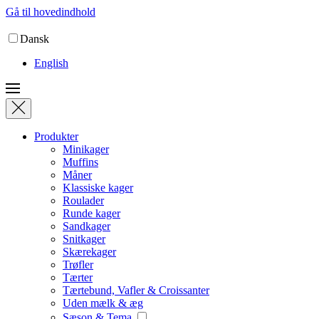
Gå til hovedindhold
Dansk
English
Produkter
Minikager
Muffins
Måner
Klassiske kager
Roulader
Runde kager
Sandkager
Snitkager
Skærekager
Trøfler
Tærter
Tærtebund, Vafler & Croissanter
Uden mælk & æg
Sæson & Tema