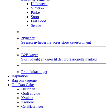
Halloween
Vinter & Jul
Påske
Sport
Fast Food
Se alle
Nyheder
Se årets nyheder fra vores store kagesortiment
B2B kager
Stort udvalg af kager til det professionelle marked
Produktkataloger
Inspiration
Bag om kagerne
Om Dan Cake
Historien
Godt at vide
Kvalitet
Karriere
Certificeringer