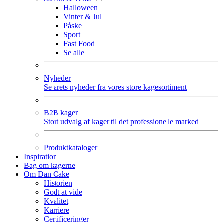
Halloween
Vinter & Jul
Påske
Sport
Fast Food
Se alle
Nyheder
Se årets nyheder fra vores store kagesortiment
B2B kager
Stort udvalg af kager til det professionelle marked
Produktkataloger
Inspiration
Bag om kagerne
Om Dan Cake
Historien
Godt at vide
Kvalitet
Karriere
Certificeringer