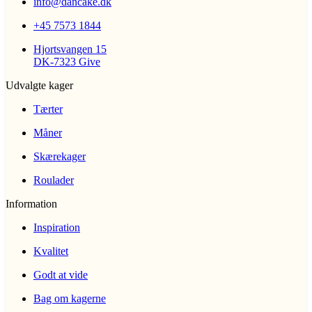
info@dancake.dk
+45 7573 1844
Hjortsvangen 15
DK-7323 Give
Udvalgte kager
Tærter
Måner
Skærekager
Roulader
Information
Inspiration
Kvalitet
Godt at vide
Bag om kagerne