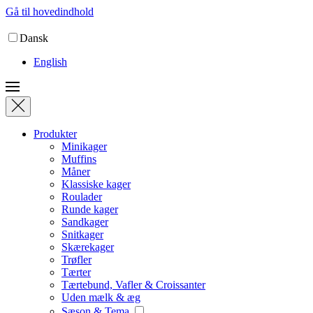
Gå til hovedindhold
Dansk
English
Produkter
Minikager
Muffins
Måner
Klassiske kager
Roulader
Runde kager
Sandkager
Snitkager
Skærekager
Trøfler
Tærter
Tærtebund, Vafler & Croissanter
Uden mælk & æg
Sæson & Tema