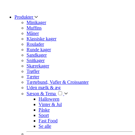
Produkter
Minikager
Muffins
Måner
Klassiske kager
Roulader
Runde kager
Sandkager
Snitkager
Skærekager
Trøfler
Tærter
Tærtebund, Vafler & Croissanter
Uden mælk & æg
Sæson & Tema
Halloween
Vinter & Jul
Påske
Sport
Fast Food
Se alle